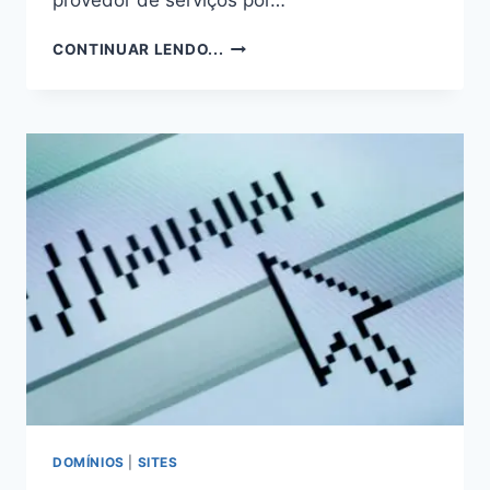
provedor de serviços por…
COMO
CONTINUAR LENDO...
TRANSFERIR
SEU
DOMÍNIO
.COM.BR
PARA
OS
REGISTROS
DA
HOSTINGER
DOMÍNIOS
|
SITES