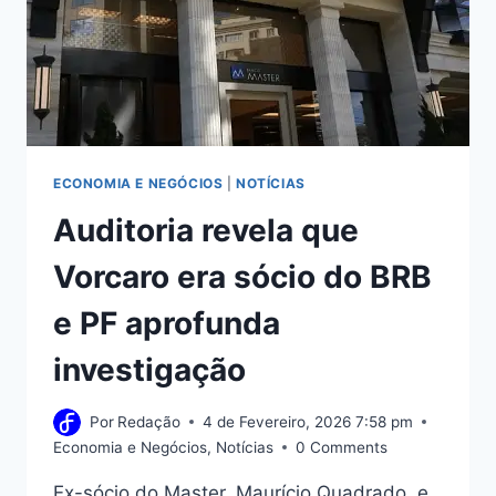
ECONOMIA E NEGÓCIOS
|
NOTÍCIAS
Auditoria revela que
Vorcaro era sócio do BRB
e PF aprofunda
investigação
Por
Redação
4 de Fevereiro, 2026 7:58 pm
Economia e Negócios
,
Notícias
0 Comments
Ex-sócio do Master, Maurício Quadrado, e