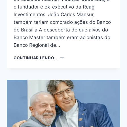
o fundador e ex-executivo da Reag
Investimentos, João Carlos Mansur,
também teriam comprado ações do Banco
de Brasília A descoberta de que alvos do
Banco Master também eram acionistas do
Banco Regional de…
AUDITORIA
CONTINUAR LENDO...
REVELA
QUE
VORCARO
ERA
SÓCIO
DO
BRB
E
PF
APROFUNDA
INVESTIGAÇÃO