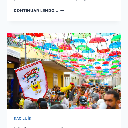
QUAIS
CONTINUAR LENDO...
AS
PRINCIPAIS
CARACTERÍSTICAS
DE
UM(A)
NARCISISTA?
VOCÊ
É
UM,
OU
UMA?
SÃO LUÍS