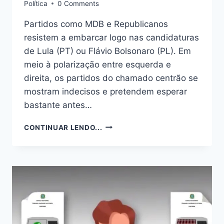
Política
0 Comments
Partidos como MDB e Republicanos
resistem a embarcar logo nas candidaturas
de Lula (PT) ou Flávio Bolsonaro (PL). Em
meio à polarização entre esquerda e
direita, os partidos do chamado centrão se
mostram indecisos e pretendem esperar
bastante antes…
CENTRÃO
CONTINUAR LENDO...
ESTUDA
UMA
ESTRATÉGIA
PARA
LIDAR
COM
POLARIZAÇÃO
LULA
X