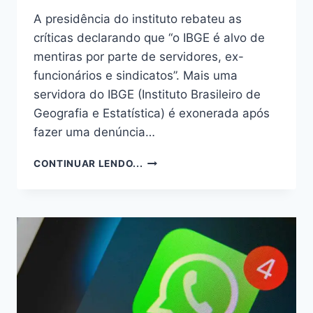
A presidência do instituto rebateu as
críticas declarando que “o IBGE é alvo de
mentiras por parte de servidores, ex-
funcionários e sindicatos”. Mais uma
servidora do IBGE (Instituto Brasileiro de
Geografia e Estatística) é exonerada após
fazer uma denúncia…
SERVIDORA
CONTINUAR LENDO...
HÁ
40
ANOS
NO
IBGE,
ANA
RAQUEL
GOMES
DA
SILVA,