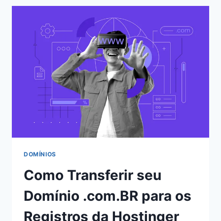
E
O
QUE
FECHA
EM
SÃO
LUÍS
NO
CARNAVAL
2026
DOMÍNIOS
Como Transferir seu
Domínio .com.BR para os
Registros da Hostinger