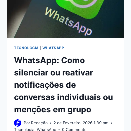
É
EXONERADA
APÓS
DENUNCIAR
A
GESTÃO
DE
ESCOLHIDO
TECNOLOGIA
|
WHATSAPP
DE
WhatsApp: Como
LULA
silenciar ou reativar
notificações de
conversas individuais ou
menções em grupo
Por
Redação
2 de Fevereiro, 2026 1:39 pm
Tecnologia
,
WhatsApp
0 Comments