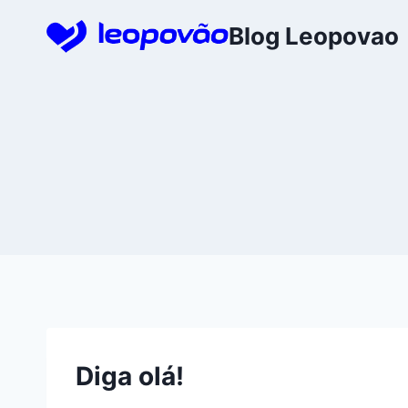
Skip
Blog Leopovao
to
content
Diga olá!