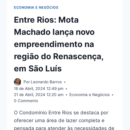
DE
ESCOLHIDO
ECONOMIA E NEGÓCIOS
DE
Entre Rios: Mota
LULA
Machado lança novo
empreendimento na
região do Renascença,
em São Luís
Por
Leonardo Barros
16 de Abril, 2024 12:49 pm
21 de Abril, 2024 12:20 am
Economia e Negócios
0 Comments
O Condomínio Entre Rios se destaca por
oferecer uma área de lazer completa e
pensada para atender às necessidades de