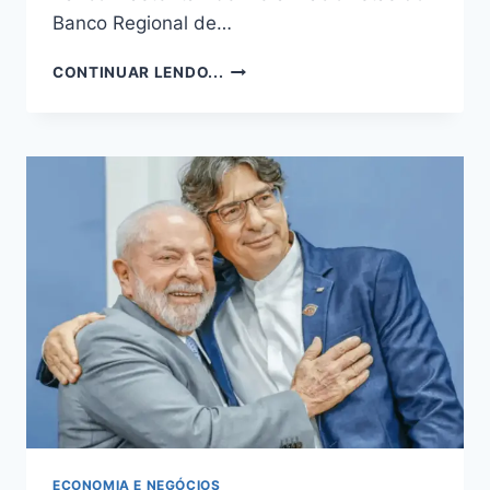
Banco Regional de…
AUDITORIA
CONTINUAR LENDO...
REVELA
QUE
VORCARO
ERA
SÓCIO
DO
BRB
E
PF
APROFUNDA
INVESTIGAÇÃO
ECONOMIA E NEGÓCIOS