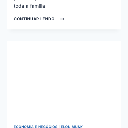
toda a família
ENTRE
CONTINUAR LENDO...
RIOS:
MOTA
MACHADO
LANÇA
NOVO
EMPREENDIMENTO
NA
REGIÃO
DO
RENASCENÇA,
EM
SÃO
LUÍS
ECONOMIA E NEGÓCIOS
|
ELON MUSK