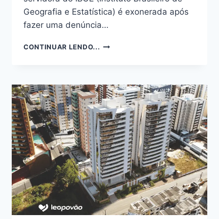
Geografia e Estatística) é exonerada após
fazer uma denúncia…
SERVIDORA
CONTINUAR LENDO...
HÁ
40
ANOS
NO
IBGE,
ANA
RAQUEL
GOMES
DA
SILVA,
É
EXONERADA
APÓS
DENUNCIAR
A
GESTÃO