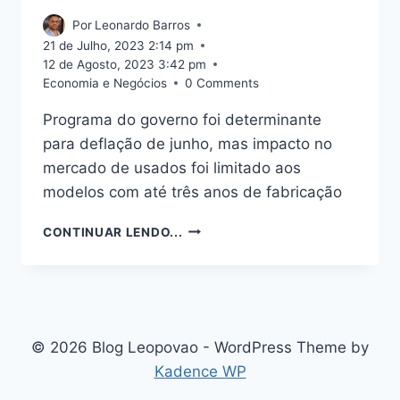
Por
Leonardo Barros
21 de Julho, 2023 2:14 pm
12 de Agosto, 2023 3:42 pm
Economia e Negócios
0 Comments
Programa do governo foi determinante
para deflação de junho, mas impacto no
mercado de usados foi limitado aos
modelos com até três anos de fabricação
SEMINOVOS
CONTINUAR LENDO...
FICAM
MAIS
BARATOS
COM
DESCONTOS
PARA
© 2026 Blog Leopovao - WordPress Theme by
CARROS
Kadence WP
ZERO-
KM