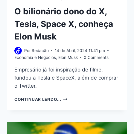
O bilionário dono do X,
Tesla, Space X, conheça
Elon Musk
Por
Redação
14 de Abril, 2024 11:41 pm
Economia e Negócios
,
Elon Musk
0 Comments
Empresário já foi inspiração de filme,
fundou a Tesla e SpaceX, além de comprar
o Twitter.
O
CONTINUAR LENDO...
BILIONÁRIO
DONO
DO
X,
TESLA,