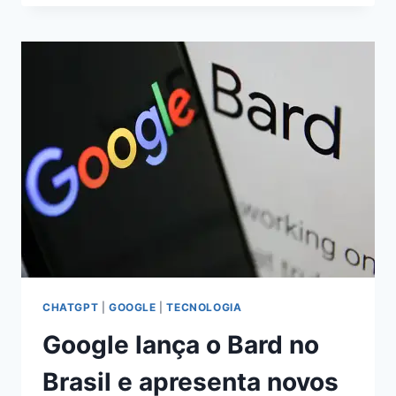
ALPHABET
SOBE
PARA
US$
23,6
BILHÕES
NO
1º
TRIMESTRE
CHATGPT
|
GOOGLE
|
TECNOLOGIA
Google lança o Bard no
Brasil e apresenta novos