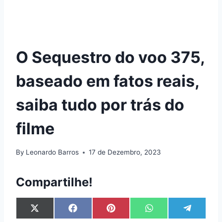
O Sequestro do voo 375,
baseado em fatos reais,
saiba tudo por trás do
filme
By
Leonardo Barros
17 de Dezembro, 2023
Compartilhe!
S
S
S
S
S
X
F
P
W
T
h
h
h
h
h
(
a
i
h
e