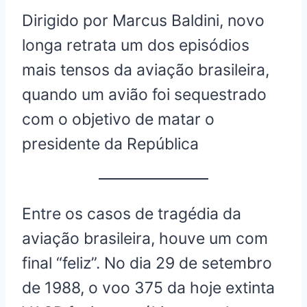
a
a
a
a
a
T
c
n
a
l
Dirigido por Marcus Baldini, novo
r
r
r
r
r
w
e
t
t
e
e
e
e
e
e
i
b
e
s
g
longa retrata um dos episódios
o
o
o
o
o
t
o
r
A
r
n
n
n
n
n
t
o
e
p
a
mais tensos da aviação brasileira,
e
k
s
p
m
r
t
quando um avião foi sequestrado
)
com o objetivo de matar o
presidente da República
Entre os casos de tragédia da
aviação brasileira, houve um com
final “feliz”. No dia 29 de setembro
de 1988, o voo 375 da hoje extinta