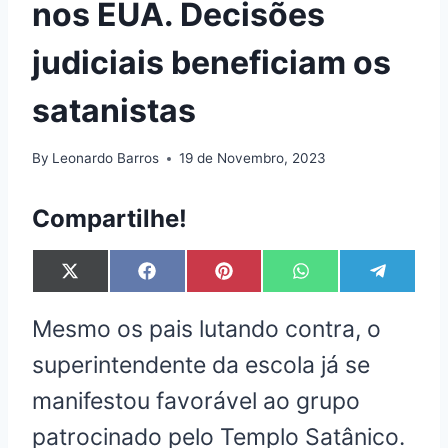
nos EUA. Decisões
judiciais beneficiam os
satanistas
By
Leonardo Barros
19 de Novembro, 2023
Compartilhe!
S
S
S
S
S
X
F
P
W
T
h
h
h
h
h
(
a
i
h
e
a
a
a
a
a
T
c
n
a
l
Mesmo os pais lutando contra, o
r
r
r
r
r
w
e
t
t
e
e
e
e
e
e
i
b
e
s
g
superintendente da escola já se
o
o
o
o
o
t
o
r
A
r
n
n
n
n
n
t
o
e
p
a
manifestou favorável ao grupo
e
k
s
p
m
r
t
patrocinado pelo Templo Satânico.
)