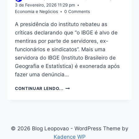
3 de Fevereiro, 2026 11:29 pm
Economia e Negócios
0 Comments
A presidência do instituto rebateu as
críticas declarando que “o IBGE é alvo de
mentiras por parte de servidores, ex-
funcionários e sindicatos”. Mais uma
servidora do IBGE (Instituto Brasileiro de
Geografia e Estatística) é exonerada após
fazer uma denúncia…
SERVIDORA
CONTINUAR LENDO...
HÁ
40
ANOS
NO
IBGE,
ANA
© 2026 Blog Leopovao - WordPress Theme by
RAQUEL
Kadence WP