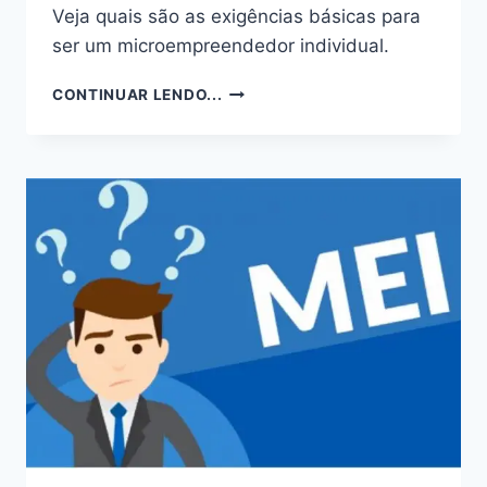
Veja quais são as exigências básicas para
ser um microempreendedor individual.
SABE
CONTINUAR LENDO...
QUAIS
SÃO
OS
REQUISITOS
PARA
SE
ENQUADRAR
COMO
MEI?