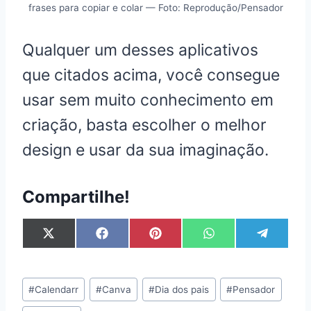
frases para copiar e colar — Foto: Reprodução/Pensador
Qualquer um desses aplicativos
que citados acima, você consegue
usar sem muito conhecimento em
criação, basta escolher o melhor
design e usar da sua imaginação.
Compartilhe!
S
S
S
S
S
X
F
P
W
T
h
h
h
h
h
(
a
i
h
e
a
a
a
a
a
T
c
n
a
l
r
r
r
r
r
w
e
t
t
e
Post
e
e
e
e
e
i
b
e
s
g
#
Calendarr
#
Canva
#
Dia dos pais
#
Pensador
Tags:
o
o
o
o
o
t
o
r
A
r