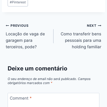
n
n
n
n
n
t
o
e
p
a
#
Pinterest
e
k
s
p
m
r
t
)
Navegação
PREVIOUS
NEXT
Locação de vaga de
Como transferir bens
de
garagem para
pessoais para uma
artigos
terceiros, pode?
holding familiar
Deixe um comentário
O seu endereço de email não será publicado.
Campos
obrigatórios marcados com
*
Comment
*