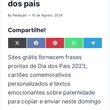
dos pais
By
Redação
10 de Agosto, 2024
Compartilhe!
S
S
S
S
S
X
F
P
W
T
h
h
h
h
h
(
a
i
h
e
a
a
a
a
a
T
c
n
a
l
Sites grátis fornecem frases
r
r
r
r
r
w
e
t
t
e
e
e
e
e
e
i
b
e
s
g
prontas de Dia dos Pais 2023,
o
o
o
o
o
t
o
r
A
r
n
n
n
n
n
t
o
e
p
a
cartões comemorativos
e
k
s
p
m
r
t
personalizados e textos
)
emocionantes sobre paternidade
para copiar e enviar neste domingo