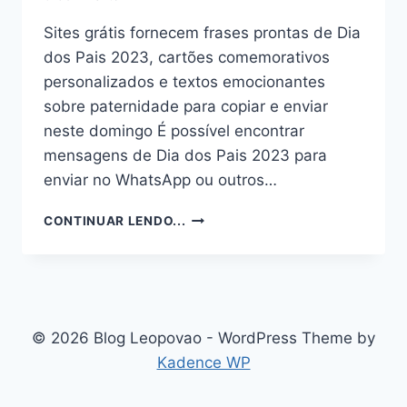
Sites grátis fornecem frases prontas de Dia
dos Pais 2023, cartões comemorativos
personalizados e textos emocionantes
sobre paternidade para copiar e enviar
neste domingo É possível encontrar
mensagens de Dia dos Pais 2023 para
enviar no WhatsApp ou outros…
4
CONTINUAR LENDO...
SITES
COM
FRASES,
CARTÕES
E
MAIS
© 2026 Blog Leopovao - WordPress Theme by
PARA
Kadence WP
ENVIAR
MENSAGEM