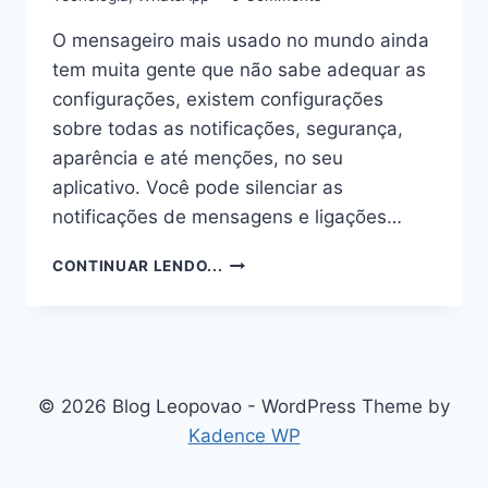
O mensageiro mais usado no mundo ainda
tem muita gente que não sabe adequar as
configurações, existem configurações
sobre todas as notificações, segurança,
aparência e até menções, no seu
aplicativo. Você pode silenciar as
notificações de mensagens e ligações…
WHATSAPP:
CONTINUAR LENDO...
COMO
SILENCIAR
OU
REATIVAR
NOTIFICAÇÕES
DE
© 2026 Blog Leopovao - WordPress Theme by
CONVERSAS
Kadence WP
INDIVIDUAIS
OU