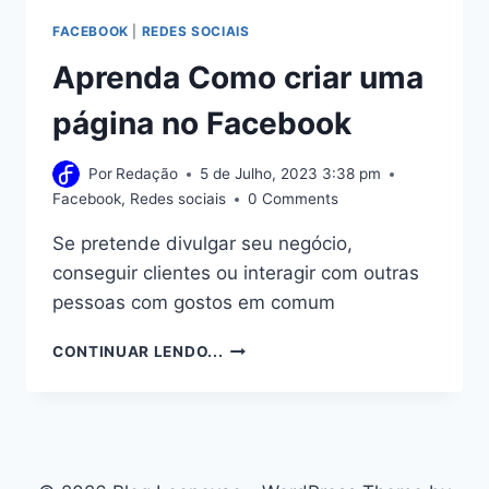
FACEBOOK
|
REDES SOCIAIS
Aprenda Como criar uma
página no Facebook
Por
Redação
5 de Julho, 2023 3:38 pm
Facebook
,
Redes sociais
0 Comments
Se pretende divulgar seu negócio,
conseguir clientes ou interagir com outras
pessoas com gostos em comum
APRENDA
CONTINUAR LENDO...
COMO
CRIAR
UMA
PÁGINA
NO
FACEBOOK