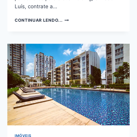
Luís, contrate a…
COMO
CONTINUAR LENDO...
TRANSFERIR
BENS
PESSOAIS
PARA
UMA
HOLDING
FAMILIAR
IMÓVEIS