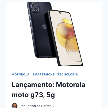
IMÓVEL
NOVO
NÃO
PREVISTO
NA
PGV
MOTOROLA
|
SMARTPHONE
|
TECNOLOGIA
Lançamento: Motorola
moto g73, 5g
Por
Leonardo Barros